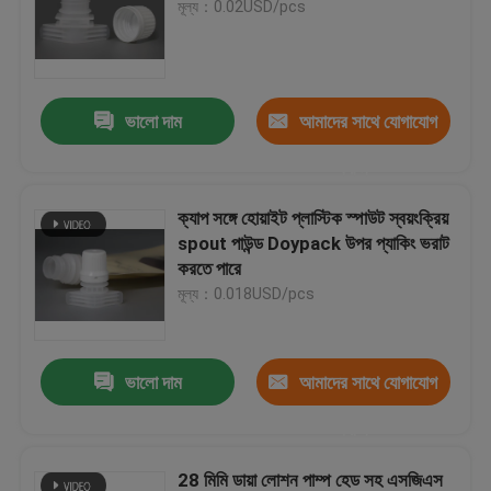
মূল্য：0.02USD/pcs
অ্যালুমিনিয়াম ফয়েল ঢাকনা
ভালো দাম
আমাদের সাথে যোগাযোগ
এক উপায় ডেগাসিং ভালভ
করুন
কফি ভালভ
ক্যাপ সঙ্গে হোয়াইট প্লাস্টিক স্পাউট স্বয়ংক্রিয়
spout পাউন্ড Doypack উপর প্যাকিং ভরাট
তরল স্পাউন্ড ব্যাগ
করতে পারে
মূল্য：0.018USD/pcs
কফি পড ক্যাপসুলস
ভালো দাম
আমাদের সাথে যোগাযোগ
তাত্ক্ষনিক কফি ক্যাপসুল
করুন
ক্যাপসুল রেসিপি প্যাক
28 মিমি ডায়া লোশন পাম্প হেড সহ এসজিএস