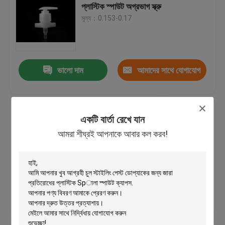
প্লাস্টিক স্পাউট অগ্রভাগ স্ক্রু
মূল্য：0.153-0.17
দাঁড়ানো সীল মেশিন দাঁড়ানো
অন্যান্য প্লাস্টিক পণ্য
ভালো দাম
আমাদের সাথে যোগাযোগ
ভিজা উইপ ক্যাপ
করুন
সুরক্ষা সহজ পিলাবল অ্যালুমিনিয়াম ফয়েল সিল
একটি বার্তা রেখে যান
লাইনার সহ 16 মিমি প্লাস্টিকের স্পাউট ক্যাপস
আমরা শীঘ্রই আপনাকে আবার কল করব!
অগ্রভাগ le
মূল্য：0.035-0.038USD/PCS
ভালো দাম
আমাদের সাথে যোগাযোগ
করুন