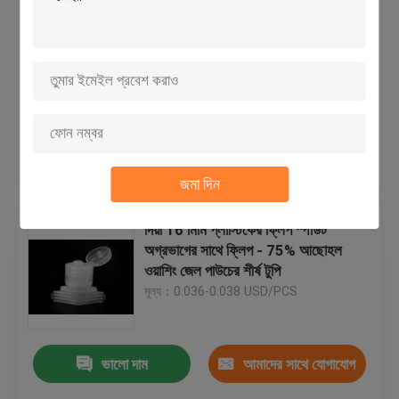
শ্যাম্পু যৌগিক ব্যাগের জন্য 20-410 ফ্লিপ
টপ ঢাকনা সহ প্লাস্টিকের স্পাউট বন্ধ
মূল্য：0.036-0.038 USD/PCS
ভালো দাম
আমাদের সাথে যোগাযোগ
জমা দিন
করুন
দিয়া 16 মিমি প্লাস্টিকের ফ্লিপ স্পাউট
অগ্রভাগের সাথে ফ্লিপ - 75% আছোহল
ওয়াশিং জেল পাউচের শীর্ষ টুপি
মূল্য：0.036-0.038 USD/PCS
ভালো দাম
আমাদের সাথে যোগাযোগ