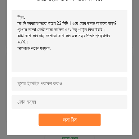
মূল্য：0.019 - 0.027
অ্যালুমিনিয়াম ফয়েল ঢাকনা
ভালো দাম
আমাদের সাথে যোগাযোগ
এক উপায় ডেগাসিং ভালভ
করুন
কফি ভালভ
নিরাপদ মিনি প্লাস্টিক এক উপায় Degassing
ভালভ এয়ার রিলিজ বিস্তার থেকে রাখুন
তরল স্পাউন্ড ব্যাগ
MOQ：100,000pcs
কফি পড ক্যাপসুলস
ভালো দাম
আমাদের সাথে যোগাযোগ
তাত্ক্ষনিক কফি ক্যাপসুল
জমা দিন
করুন
ক্যাপসুল রেসিপি প্যাক
আরো দেখুন