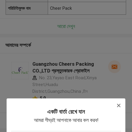
পরিচিতিমুলক নাম
Cheer Pack
আরো দেখুন
আমাদের সম্পর্কে
Guangzhou Cheers Packing
CO.,LTD প্রস্তুতকারক প্রোফাইল
No. 23,Yayao East Road,Xinya
Street,Huadu
District,Guangzhou,China ,চীন
5.0
যাচাইকৃত সরবরাহকারী
একটি বার্তা রেখে যান
আমরা শীঘ্রই আপনাকে আবার কল করব!
আরো দেখুন