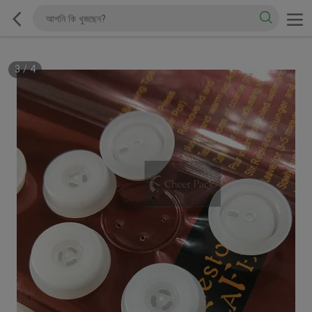
3
/
4