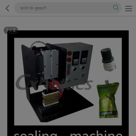
1
/
2