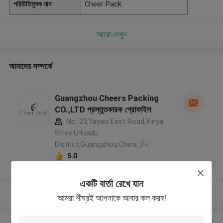
পরিচিতিমুলক নাম
Cheer Pack
আরো দেখুন
আমাদের সম্পর্কে
Guangzhou Cheers Packing
CO.,LTD প্রস্তুতকারক প্রোফাইল
No. 23,Yayao East Road,Xinya
Street,Huadu
District,Guangzhou,China ,চীন
5.0
যাচাইকৃত সরবরাহকারী
একটি বার্তা রেখে যান
আরো দেখুন
আমরা শীঘ্রই আপনাকে আবার কল করব!