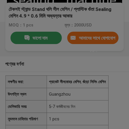
টেকসই স্ট্যান্ড Stand থলি সীল মেশিন / প্লাস্টিক গুঁতা Sealing
মেশিন 4.9 * 0.6 মিমি অভ্যন্তর আকার
MOQ：1 pcs
মূল্য：2000USD
ভালো দাম
আমাদের সাথে যোগাযোগ
করুন
পণ্যের বর্ণনা
লক্ষণীয় করা:
প্যাকেট সীলমোহর মেশিন
,
গুঁড়ো সিলিং মেশিন
উৎপত্তি স্থল
Guangzhou
ডেলিভারি সময়
5-7 কর্মজীবনের দিন
ন্যূনতম চাহিদার পরিমাণ
1 pcs