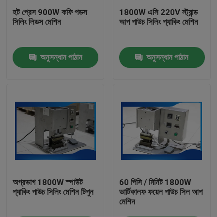
হট প্রেস 900W কফি পডস
1800W এসি 220V স্ট্যান্ড
সিলিং লিডস মেশিন
আপ পাউচ সিলিং প্যাকিং মেশিন
আমাদের সম্পর্কে
অনুসন্ধান পাঠান
অনুসন্ধান পাঠান
কারখানা পরিদর্শন
গুণমান নিয়ন্ত্রণ
খবর
একটি উদ্ধৃতি অনুরোধ করুন
প্লাস্টিক স্পাউট ক্যাপ
অগ্রভাগ 1800W স্পাউট
60 পিসি / মিনিট 1800W
প্যাকিং পাউচ সিলিং মেশিন টিপুন
ভার্টিকালফ ফয়েল পাউচ সিল আপ
মেশিন
প্লাস্টিকের বোতল ক্যাপ