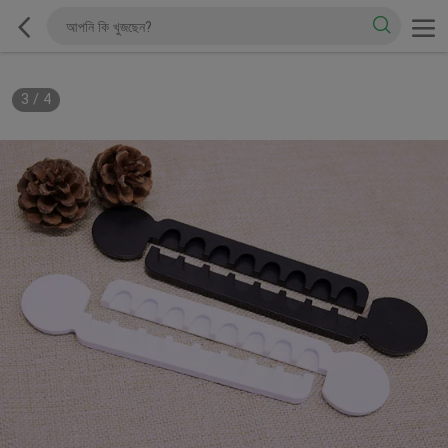
3
/
4