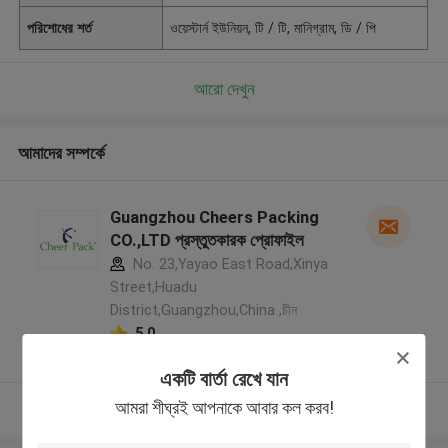
পরিশোধের শর্ত
ওয়েস্টার্ন ইউনিয়ন, টি / টি, মানিগ্রাম, ডি / পি
আরো দেখুন
আমাদের সম্পর্কে
Guangzhou Cheers Packing
CO.,LTD প্রস্তুতকারক প্রোফাইল
No. 23,Yayao East Road,Xinya
Street,Huadu
District,Guangzhou,China ,চীন
5.0
যাচাইকৃত সরবরাহকারী
একটি বার্তা রেখে যান
আমরা শীঘ্রই আপনাকে আবার কল করব!
আরো দেখুন