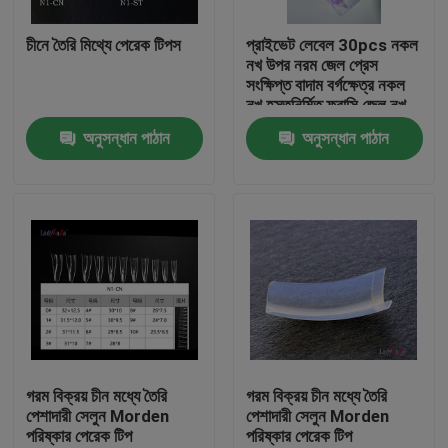
চীনে তৈরি মিথ্যে পেরেক টিপস
প্রাইভেট লেবেল 30pcs নকল
আমাদের সম্পর্কে
নখ উপর নরম জেল প্রেস
সংক্ষিপ্ত বাদাম বর্গক্ষেত্র নকল
নখ হস্তনির্মিত ফরাসি জেল নখ
কারখানা পরিদর্শন
উপর প্রেস
অনুসন্ধান পাঠান
অনুসন্ধান পাঠান
গুণমান নিয়ন্ত্রণ
খবর
একটি উদ্ধৃতি অনুরোধ করুন
প্লাস্টিক স্পাউট ক্যাপ
গরম বিক্রয় চীন মধ্যে তৈরি
গরম বিক্রয় চীন মধ্যে তৈরি
পেশাদারী সেলুন Morden
পেশাদারী সেলুন Morden
পরিষ্কার পেরেক টিপ
পরিষ্কার পেরেক টিপ
প্লাস্টিকের বোতল ক্যাপ