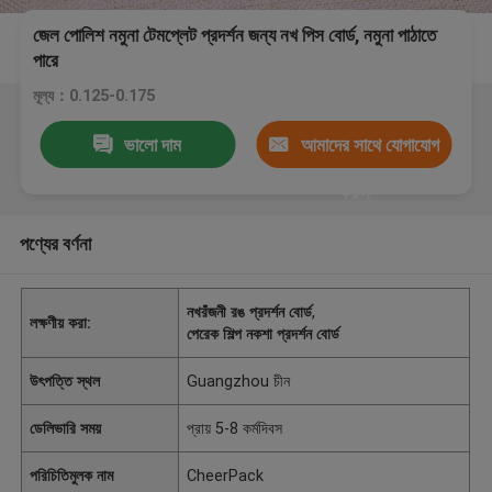
জেল পোলিশ নমুনা টেমপ্লেট প্রদর্শন জন্য নখ পিস বোর্ড, নমুনা পাঠাতে
পারে
মূল্য：0.125-0.175
ভালো দাম
আমাদের সাথে যোগাযোগ
করুন
পণ্যের বর্ণনা
নখরঁজনী রঙ প্রদর্শন বোর্ড
,
লক্ষণীয় করা:
পেরেক শিল্প নকশা প্রদর্শন বোর্ড
উৎপত্তি স্থল
Guangzhou চীন
ডেলিভারি সময়
প্রায় 5-8 কর্মদিবস
পরিচিতিমুলক নাম
CheerPack