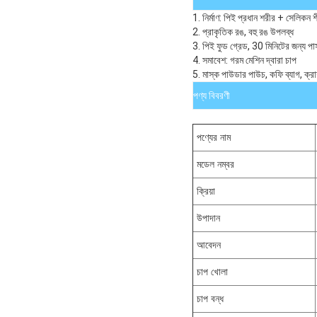
1. নির্মাণ: পিই প্রধান শরীর + সেলিকন
2. প্রাকৃতিক রঙ, বহু রঙ উপলব্ধ
3. পিই ফুড গ্রেড, 30 মিনিটের জন্য পা
4. সমাবেশ: গরম মেশিন দ্বারা চাপ
5. মাস্ক পাউডার পাউচ, কফি ব্যাগ, ক্রা
পণ্য বিবরণী
পণ্যের নাম
মডেল নম্বর
ক্রিয়া
উপাদান
আবেদন
চাপ খোলা
চাপ বন্ধ