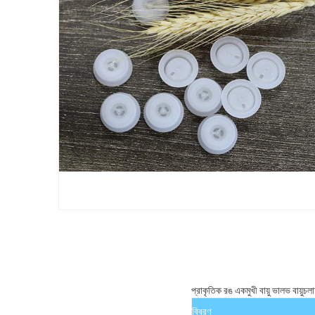
প্রাকৃতিক রঙ একমুখী বায়ু ভালভ বায়ুচ
বিবরণ