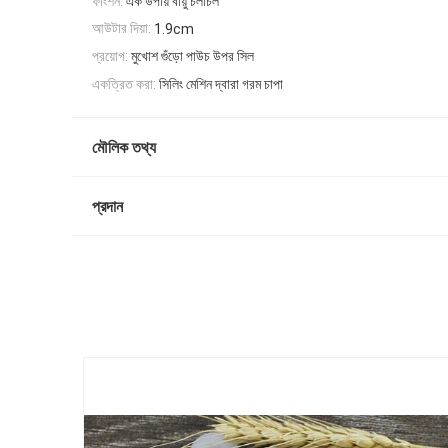
ফাংশন:
এক উপায় বায়ু চলাচল
আউটার দিয়া:
1.9cm
প্রয়োগ:
মুখোশ গুঁড়ো পাউচ উপর সিল
একত্রিত করা:
সিলিং মেশিন দ্বারা গরম চাপা
মৌলিক তথ্য
প্রদান