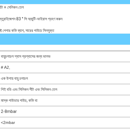
 শীট + সেলিকন তেল
স্তুরাইজেশন 83 ° সি অ্যান্টি-ভাইরাস গ্রহণ করুন
ফ্ট পেপার কফি ব্যাগ, সারের পাউচে সিলযুক্ত
বায়ুচলাচল শ্বাস প্রশ্বাসের জন্য ভালভ
# A2,
এক উপায় বায়ু চলাচল
পিই বডি এবং সিলিকন শীট এবং সিলিকন তেল
মাস্ক পাউডার পাউচ, কফি বা
2-8mbar
<2mbar