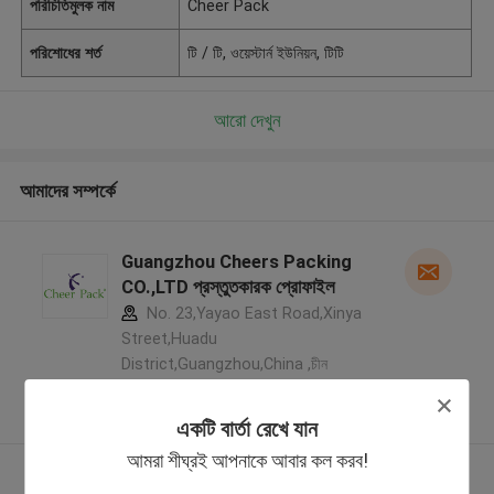
পরিচিতিমুলক নাম
Cheer Pack
পরিশোধের শর্ত
টি / টি, ওয়েস্টার্ন ইউনিয়ন, টিটি
আরো দেখুন
আমাদের সম্পর্কে
Guangzhou Cheers Packing
CO.,LTD প্রস্তুতকারক প্রোফাইল
No. 23,Yayao East Road,Xinya
Street,Huadu
District,Guangzhou,China ,চীন
5.0
যাচাইকৃত সরবরাহকারী
একটি বার্তা রেখে যান
আমরা শীঘ্রই আপনাকে আবার কল করব!
আরো দেখুন