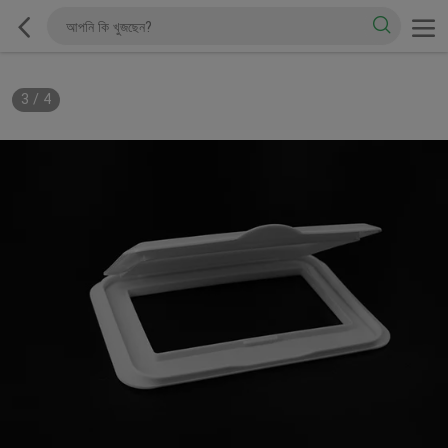
3
/
4