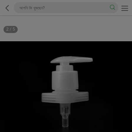
2
/
5