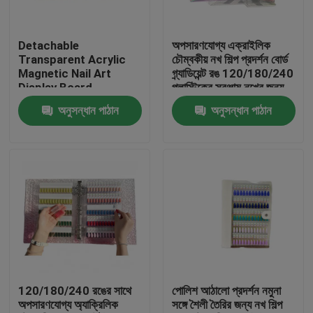
আমাদের সম্পর্কে
Detachable
অপসারণযোগ্য এক্রাইলিক
Transparent Acrylic
চৌম্বকীয় নখ শিল্প প্রদর্শন বোর্ড
Magnetic Nail Art
গ্র্যাডিয়েন্ট রঙ 120/180/240
কারখানা পরিদর্শন
Display Board
প্লাস্টিকের সরঞ্জাম নখের জন্য
120/180/240 Colors
ছায়াছবি
অনুসন্ধান পাঠান
অনুসন্ধান পাঠান
Book Plastic Tool for
গুণমান নিয়ন্ত্রণ
Nail Tips Made Gel
খবর
একটি উদ্ধৃতি অনুরোধ করুন
প্লাস্টিক স্পাউট ক্যাপ
120/180/240 রঙের সাথে
পোলিশ আঠালো প্রদর্শন নমুনা
অপসারণযোগ্য অ্যাক্রিলিক
সঙ্গে শৈলী তৈরির জন্য নখ শিল্প
প্লাস্টিকের বোতল ক্যাপ