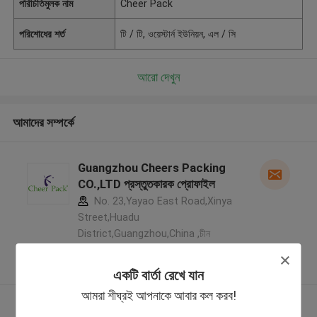
পরিচিতিমুলক নাম
Cheer Pack
পরিশোধের শর্ত
টি / টি, ওয়েস্টার্ন ইউনিয়ন, এল / সি
আরো দেখুন
আমাদের সম্পর্কে
Guangzhou Cheers Packing
CO.,LTD প্রস্তুতকারক প্রোফাইল
No. 23,Yayao East Road,Xinya
Street,Huadu
District,Guangzhou,China ,চীন
5.0
যাচাইকৃত সরবরাহকারী
একটি বার্তা রেখে যান
আমরা শীঘ্রই আপনাকে আবার কল করব!
আরো দেখুন