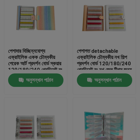
পেশাদার বিচ্ছিন্নযোগ্য
পেশাগত detachable
এক্রাইলিক একক চৌম্বকীয়
এক্রাইলিক চৌম্বকীয় নখ শিল্প
পেরেক আর্ট প্রদর্শন বোর্ড স্কয়ার
প্রদর্শন বোর্ড 120/180/240
120/180/240 গ্রেডিয়েন্ট রং
গ্রেডিয়েন্ট রং নখ জেল টিপস জন্য
পেরেক জন্য প্লাস্টিকের টুল
কঠিন প্লাস্টিক টুল
অনুসন্ধান পাঠান
অনুসন্ধান পাঠান
বাড়ি
পণ্য
ভিডিও